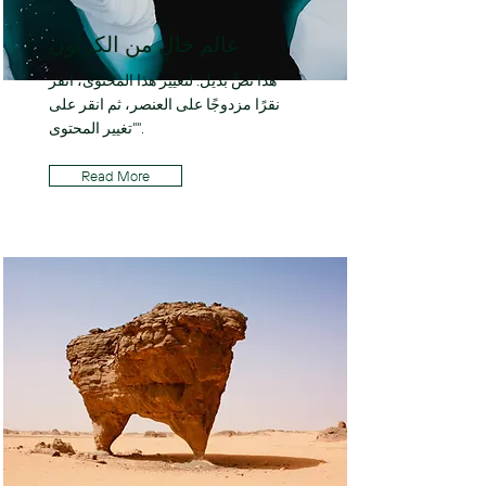
عالم خالٍ من الكربون
هذا نصٌّ بديل. لتغيير هذا المحتوى، انقر
نقرًا مزدوجًا على العنصر، ثم انقر على
"تغيير المحتوى".
Read More