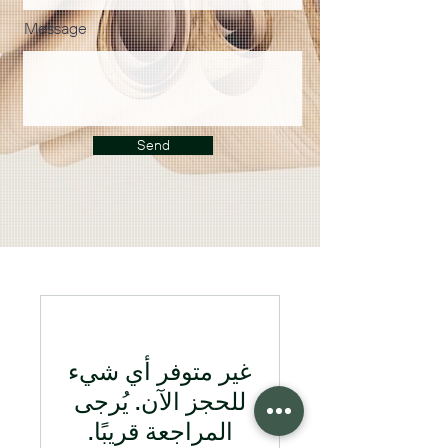
Message
Send
غير متوفر أي شيء
للحجز الآن. يُرجى
المراجعة قريبًا.